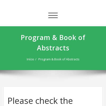
Skip
to
content
Alternar
a
navegação
Program & Book of
Abstracts
Início
Program & Book of Abstracts
Please check the